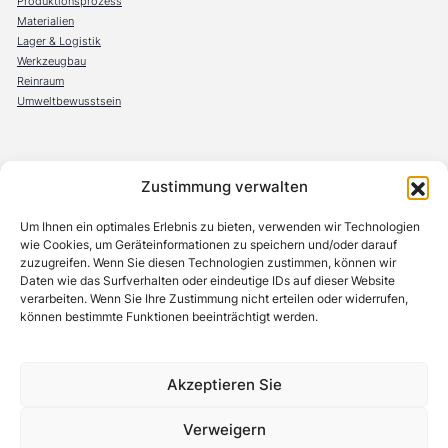
Produktionsprozess
Materialien
Lager & Logistik
Werkzeugbau
Reinraum
Umweltbewusstsein
Zustimmung verwalten
OBECK Verpackungen GmbH
Steinräum 10
Um Ihnen ein optimales Erlebnis zu bieten, verwenden wir Technologien
96524 Föritztal
wie Cookies, um Geräteinformationen zu speichern und/oder darauf
Deutschland
zuzugreifen. Wenn Sie diesen Technologien zustimmen, können wir
Daten wie das Surfverhalten oder eindeutige IDs auf dieser Website
OBECK Belgium s.r.l
verarbeiten. Wenn Sie Ihre Zustimmung nicht erteilen oder widerrufen,
Avenue de l’Innovation 1
können bestimmte Funktionen beeinträchtigt werden.
7822 Ghislenghien
Belgien
+49(0)367542706-0
Akzeptieren Sie
Verweigern