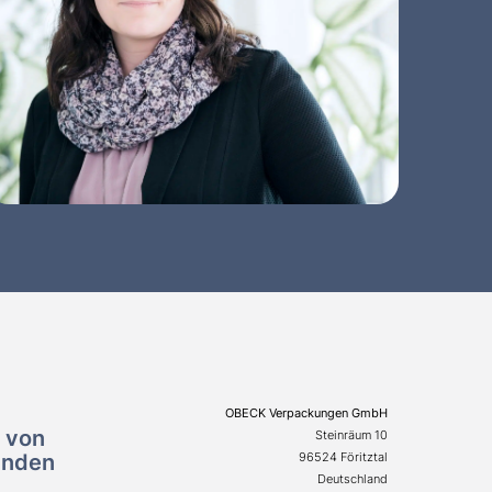
OBECK Verpackungen GmbH
n von
Steinräum 10
enden
96524 Föritztal
Deutschland