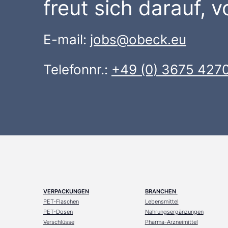
freut sich darauf, v
E-mail:
jobs@obeck.eu
Telefonnr.:
+49 (0) 3675 4270
VERPACKUNGEN
BRANCHEN
PET-Flaschen
Lebensmittel
PET-Dosen
Nahrungsergänzungen
Verschlüsse
Pharma-Arzneimittel