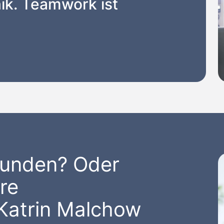
ik. Teamwork ist
funden? Oder
re
 Katrin Malchow