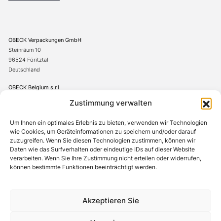
OBECK Verpackungen GmbH
Steinräum 10
96524 Föritztal
Deutschland
OBECK Belgium s.r.l
Avenue de l’Innovation 1
Zustimmung verwalten
7822 Ghislenghien
Belgien
Um Ihnen ein optimales Erlebnis zu bieten, verwenden wir Technologien
wie Cookies, um Geräteinformationen zu speichern und/oder darauf
+49(0)367542706-0
zuzugreifen. Wenn Sie diesen Technologien zustimmen, können wir
Daten wie das Surfverhalten oder eindeutige IDs auf dieser Website
verarbeiten. Wenn Sie Ihre Zustimmung nicht erteilen oder widerrufen,
können bestimmte Funktionen beeinträchtigt werden.
Cookie-Richtlinie
Datenschutzerklärung
AGB
Impressum
Hinweisgebergsystem
Akzeptieren Sie
© Obeck Verpackungen GmbH 2026. Alle Rechte vorbehalten.