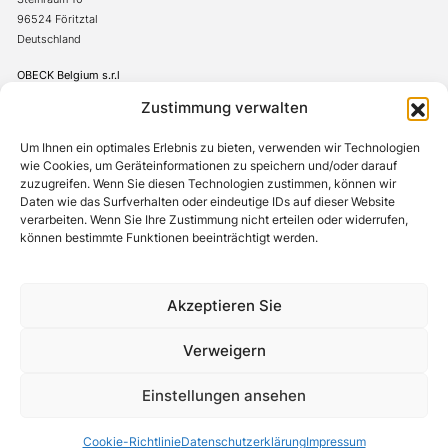
96524 Föritztal
Deutschland
OBECK Belgium s.r.l
Avenue de l’Innovation 1
Zustimmung verwalten
7822 Ghislenghien
Belgien
Um Ihnen ein optimales Erlebnis zu bieten, verwenden wir Technologien
wie Cookies, um Geräteinformationen zu speichern und/oder darauf
+49(0)367542706-0
zuzugreifen. Wenn Sie diesen Technologien zustimmen, können wir
Daten wie das Surfverhalten oder eindeutige IDs auf dieser Website
verarbeiten. Wenn Sie Ihre Zustimmung nicht erteilen oder widerrufen,
können bestimmte Funktionen beeinträchtigt werden.
Cookie-Richtlinie
Datenschutzerklärung
AGB
Impressum
Hinweisgebergsystem
Akzeptieren Sie
© Obeck Verpackungen GmbH 2026. Alle Rechte vorbehalten.
Verweigern
Einstellungen ansehen
Cookie-Richtlinie
Datenschutzerklärung
Impressum