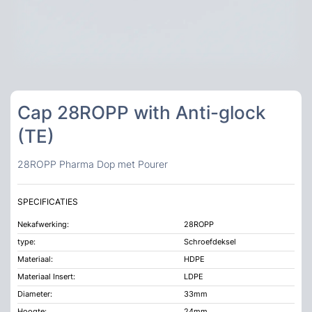
Cap 28ROPP with Anti-glock
(TE)
28ROPP Pharma Dop met Pourer
SPECIFICATIES
Nekafwerking:
28ROPP
type:
Schroefdeksel
Materiaal:
HDPE
Materiaal Insert:
LDPE
Diameter:
33mm
Hoogte:
24mm