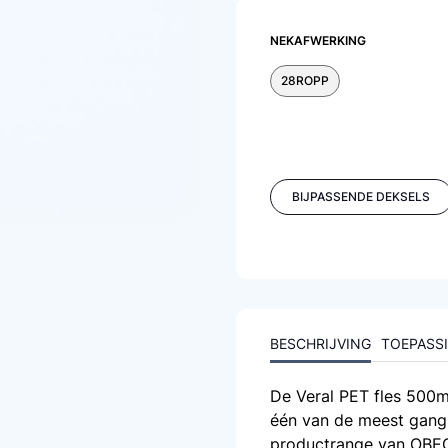
NEKAFWERKING
28ROPP
BIJPASSENDE DEKSELS
BESCHRIJVING
TOEPASS
De Veral PET fles 500m
één van de meest gangb
productrange van OBECK