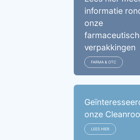
informatie ro
onze
farmaceutisch
verpakkingen
FARMA & OTC
Geïnteresseerd
onze Cleanro
LEES HIER