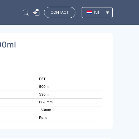
NL
CONTACT
500ml
PET
500ml
530ml
Ø 78mm
153mm
Rond