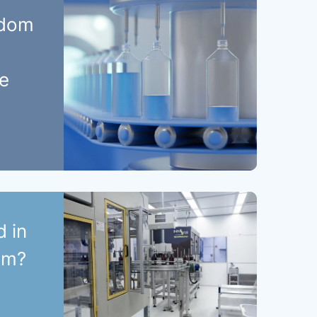
ndom
e
 in
om?