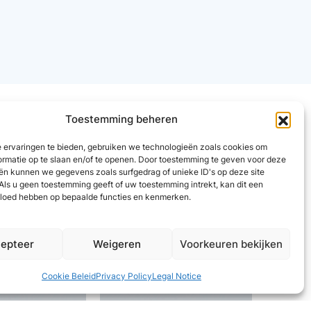
Toestemming beheren
 ervaringen te bieden, gebruiken we technologieën zoals cookies om
ormatie op te slaan en/of te openen. Door toestemming te geven voor deze
ën kunnen we gegevens zoals surfgedrag of unieke ID's op deze site
Als u geen toestemming geeft of uw toestemming intrekt, kan dit een
vloed hebben op bepaalde functies en kenmerken.
epteer
Weigeren
Voorkeuren bekijken
Cookie Beleid
Privacy Policy
Legal Notice
Cap 2
w