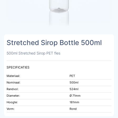
Stretched Sirop Bottle 500ml
500ml Stretched Sirop PET fles
SPECIFICATIES
Materiaal:
PET
Nominaal:
500ml
Randvol:
524ml
Diameter:
Ø 71mm
Hoogte:
181mm
Vorm:
Rond