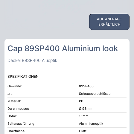
AUF ANFRAGE
ERHÄLTLICH
Cap 89SP400 Aluminium look
Deckel 89SP400 Aluoptik
SPEZIFIKATIONEN
Gewinde:
89SP400
art:
Schraubverschlüsse
Material:
PP
Durchmesser:
Ø 95mm
Höhe:
15mm
Seitenausführung:
Aluminiumoptik
Oberfläche:
Glatt