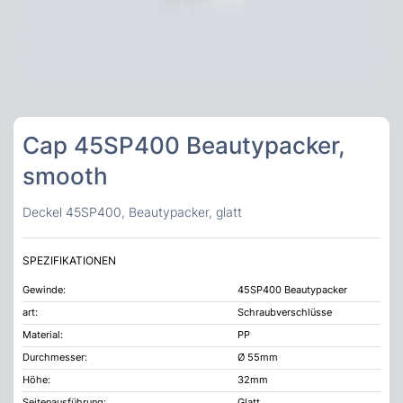
Cap 45SP400 Beautypacker,
smooth
Deckel 45SP400, Beautypacker, glatt
SPEZIFIKATIONEN
Gewinde:
45SP400 Beautypacker
art:
Schraubverschlüsse
Material:
PP
Durchmesser:
Ø 55mm
Höhe:
32mm
Seitenausführung:
Glatt