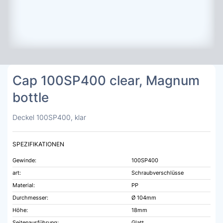
Cap 100SP400 clear, Magnum
bottle
Deckel 100SP400, klar
SPEZIFIKATIONEN
Gewinde:
100SP400
art:
Schraubverschlüsse
Material:
PP
Durchmesser:
Ø 104mm
Höhe:
18mm
Seitenausführung:
Glatt