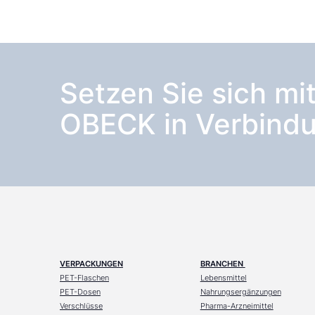
Setzen Sie sich mi
OBECK in Verbindu
VERPACKUNGEN
BRANCHEN
PET-Flaschen
Lebensmittel
PET-Dosen
Nahrungsergänzungen
Verschlüsse
Pharma-Arzneimittel