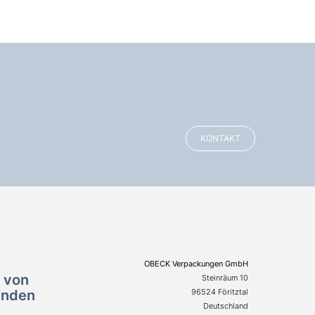
KONTAKT
OBECK Verpackungen GmbH
n von
Steinräum 10
enden
96524 Föritztal
Deutschland