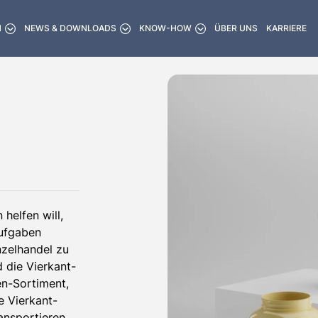
N
NEWS & DOWNLOADS
KNOW-HOW
ÜBER UNS
KARRIERE
helfen will,
Aufgaben
nzelhandel zu
 die Vierkant-
en-Sortiment,
e Vierkant-
ransportieren