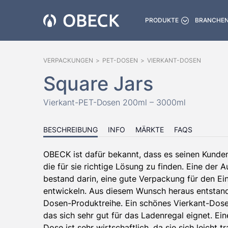
PRODUKTE
BRANCHE
VERPACKUNGEN
>
PET-DOSEN
>
VIERKANT-DOSEN
Square Jars
Vierkant-PET-Dosen 200ml – 3000ml
BESCHREIBUNG
INFO
MÄRKTE
FAQS
OBECK ist dafür bekannt, dass es seinen Kunden 
die für sie richtige Lösung zu finden. Eine der 
bestand darin, eine gute Verpackung für den Ei
entwickeln. Aus diesem Wunsch heraus entstand
Dosen-Produktreihe. Ein schönes Vierkant-Dos
das sich sehr gut für das Ladenregal eignet. Ein
Dose ist sehr wirtschaftlich, da sie sich leicht t