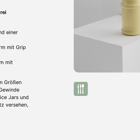
rei
d einer
rm mit Grip
rm mit
en Größen
 Gewinde
ice Jars und
tz versehen,