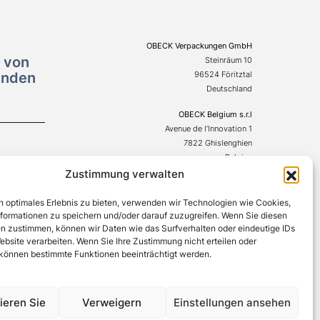
OBECK Verpackungen GmbH
n von
Steinräum 10
enden
96524 Föritztal
Deutschland
OBECK Belgium s.r.l
Avenue de l’Innovation 1
7822 Ghislenghien
Belgien
Zustimmung verwalten
+49(0)367542706-0
n optimales Erlebnis zu bieten, verwenden wir Technologien wie Cookies,
formationen zu speichern und/oder darauf zuzugreifen. Wenn Sie diesen
n zustimmen, können wir Daten wie das Surfverhalten oder eindeutige IDs
ebsite verarbeiten. Wenn Sie Ihre Zustimmung nicht erteilen oder
 können bestimmte Funktionen beeinträchtigt werden.
© Obeck Verpackungen GmbH 2026. Alle Rechte vorbehalten.
ieren Sie
Verweigern
Einstellungen ansehen