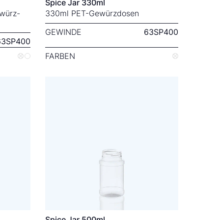
Spice Jar 330ml
würz-
330ml PET-Gewürzdosen
GEWINDE
63SP400
63SP400
FARBEN
Spice Jar 500ml