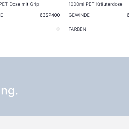
PET-Dose mit Grip
1000ml PET-Kräuterdose
E
63SP400
GEWINDE
FARBEN
t
ng.