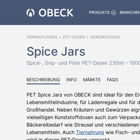
PRODUKTE
BRANCHE
VERPACKUNGEN
>
PET-DOSEN
>
GEWÜRZDOSEN
Spice Jars
Spice-, Grip- und Pillar PET-Dosen 230ml – 100
BESCHREIBUNG
INFO
MÄRKTE
FAQS
PET Spice Jars von OBECK sind ideal für den Ei
Lebensmittelindustrie, für Ladenregale und für 
Großhandel. Neben Kräutern und Gewürzen eign
vielseitigen Kunststoffdosen auch zum Verpack
Bäckereibedarf wie Streusel und verschiedenen
Lebensmitteln. Auch
Tiernahrung
wie Fisch- und
wird in diesen PET-Dosen verpackt.