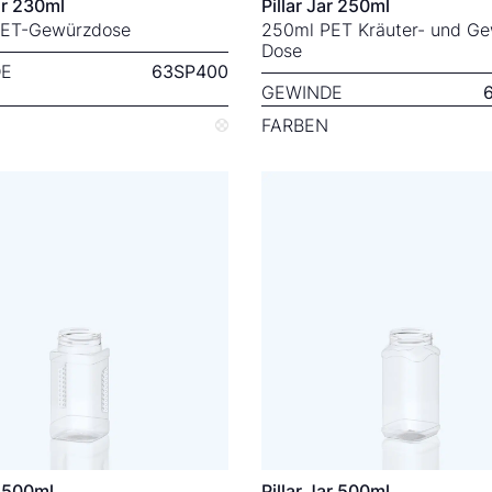
ar 230ml
Pillar Jar 250ml
PET-Gewürzdose
250ml PET Kräuter- und Ge
Dose
E
63SP400
GEWINDE
FARBEN
r 500ml
Pillar Jar 500ml