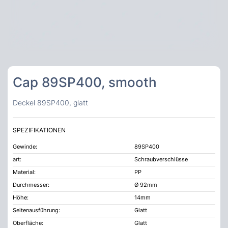
Cap 89SP400, smooth
Deckel 89SP400, glatt
SPEZIFIKATIONEN
Gewinde:
89SP400
art:
Schraubverschlüsse
Material:
PP
Durchmesser:
Ø 92mm
Höhe:
14mm
Seitenausführung:
Glatt
Oberfläche:
Glatt