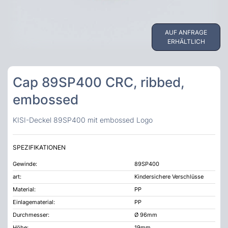
AUF ANFRAGE
ERHÄLTLICH
Cap 89SP400 CRC, ribbed,
embossed
KISI-Deckel 89SP400 mit embossed Logo
SPEZIFIKATIONEN
Gewinde:
89SP400
art:
Kindersichere Verschlüsse
Material:
PP
Einlagematerial:
PP
Durchmesser:
Ø 96mm
Höhe:
19mm