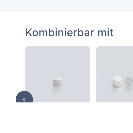
Kombinierbar mit
Tethered Cap 28ROPP
Cap 28ROPP C
with EPE line
28ROPP Tethered