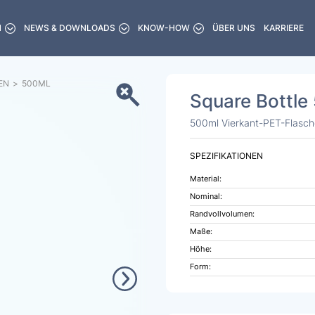
N
NEWS & DOWNLOADS
KNOW-HOW
ÜBER UNS
KARRIERE
EN
>
500
ML
Square Bottle
500ml Vierkant-PET-Flasch
SPEZIFIKATIONEN
Material:
Nominal:
Randvollvolumen:
Maße:
Höhe:
Form: