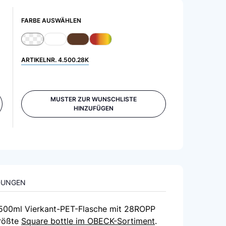
FARBE AUSWÄHLEN
ARTIKELNR.
4.500.28K
MUSTER ZUR WUNSCHLISTE
HINZUFÜGEN
DUNGEN
e 500ml Vierkant-PET-Flasche mit 28ROPP
größte
Square bottle im OBECK-Sortiment
.