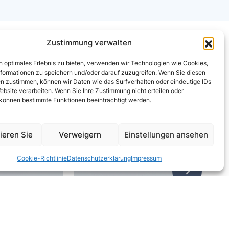
Zustimmung verwalten
n optimales Erlebnis zu bieten, verwenden wir Technologien wie Cookies,
formationen zu speichern und/oder darauf zuzugreifen. Wenn Sie diesen
n zustimmen, können wir Daten wie das Surfverhalten oder eindeutige IDs
ebsite verarbeiten. Wenn Sie Ihre Zustimmung nicht erteilen oder
 können bestimmte Funktionen beeinträchtigt werden.
ieren Sie
Verweigern
Einstellungen ansehen
Cookie-Richtlinie
Datenschutzerklärung
Impressum
Cap 2
w
28ROPP 
PP Childproof
Cap 28ROPP small ribs
mi
ug (TE/CRC)
with Anti-glock (TE)