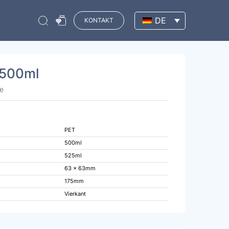
DE
KONTAKT
 500ml
e
PET
500ml
525ml
63 x 63mm
175mm
Vierkant