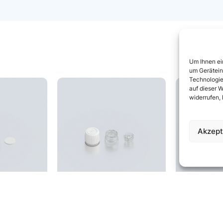
Um Ihnen ei
um Gerätein
Technologie
auf dieser W
widerrufen,
Akzept
hildproof
Cap 28ROPP Childproof
Cap 28RO
r (TE/CRC)
Anti-glock (TE/CRC)
with pl