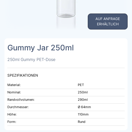
AUF ANFRAGE
ERHÄLTLICH
Gummy Jar 250ml
250ml Gummy PET-Dose
SPEZIFIKATIONEN
Material:
PET
Nominal:
250ml
Randvollvolumen:
290ml
Durchmesser:
Ø 64mm
Höhe:
110mm
Form:
Rund