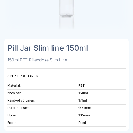
Pill Jar Slim line 150ml
150ml PET-Pillendose Slim Line
SPEZIFIKATIONEN
Material:
PET
Nominal:
150ml
Randvollvolumen:
171ml
Durchmesser:
Ø 51mm
Höhe:
105mm
Form:
Rund