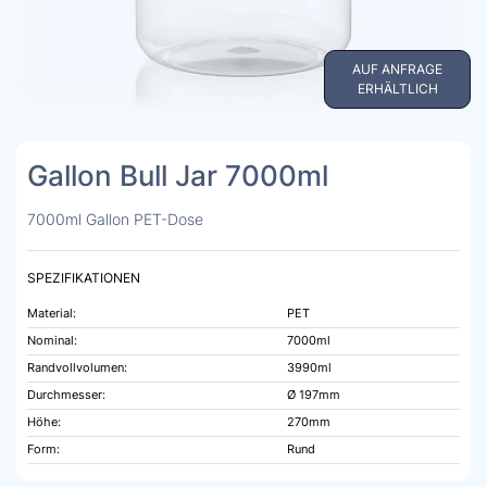
AUF ANFRAGE
ERHÄLTLICH
Gallon Bull Jar 7000ml
7000ml Gallon PET-Dose
SPEZIFIKATIONEN
Material:
PET
Nominal:
7000ml
Randvollvolumen:
3990ml
Durchmesser:
Ø 197mm
Höhe:
270mm
Form:
Rund