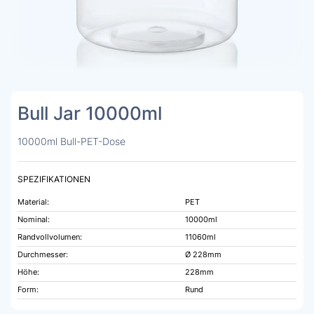
Bull Jar 10000ml
10000ml Bull-PET-Dose
SPEZIFIKATIONEN
Material:
PET
Nominal:
10000ml
Randvollvolumen:
11060ml
Durchmesser:
Ø 228mm
Höhe:
228mm
Form:
Rund