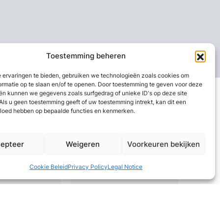
Toestemming beheren
 ervaringen te bieden, gebruiken we technologieën zoals cookies om
ormatie op te slaan en/of te openen. Door toestemming te geven voor deze
ën kunnen we gegevens zoals surfgedrag of unieke ID's op deze site
Als u geen toestemming geeft of uw toestemming intrekt, kan dit een
vloed hebben op bepaalde functies en kenmerken.
epteer
Weigeren
Voorkeuren bekijken
Cookie Beleid
Privacy Policy
Legal Notice
Sp