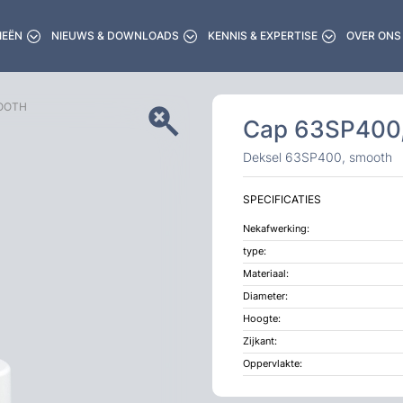
IEËN
NIEUWS & DOWNLOADS
KENNIS & EXPERTISE
OVER ONS
MOOTH
Cap 63SP400
Deksel 63SP400, smooth
SPECIFICATIES
Nekafwerking:
type:
Materiaal:
Diameter:
Hoogte:
Zijkant:
Oppervlakte: