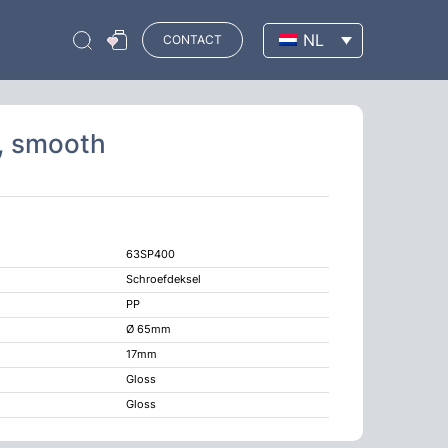
NL
CONTACT
, smooth
63SP400
Schroefdeksel
PP
Ø 65mm
17mm
Gloss
Gloss