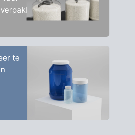
sverpakkingen
eer te
en