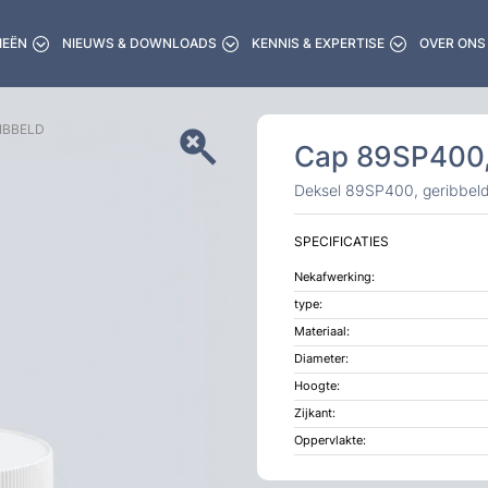
IEËN
NIEUWS & DOWNLOADS
KENNIS & EXPERTISE
OVER ONS
IBBELD
Cap 89SP400,
Deksel 89SP400, geribbel
SPECIFICATIES
Nekafwerking:
type:
Materiaal:
Diameter:
Hoogte:
Zijkant:
Oppervlakte: