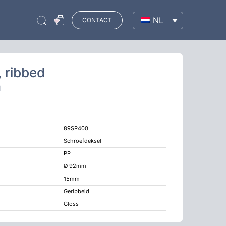
NL
CONTACT
 ribbed
d
89SP400
Schroefdeksel
PP
Ø 92mm
15mm
Geribbeld
Gloss