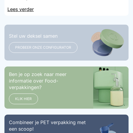
Lees verder
Stel uw deksel samen
PROBEER ONZE CONFIGURATOR
Ben je op zoek naar meer
informatie over Food-
verpakkingen?
KLIK HIER
Combineer je PET verpakking met
een scoop!