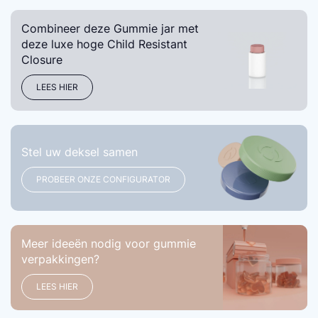
Combineer deze Gummie jar met
deze luxe hoge Child Resistant
Closure
LEES HIER
Stel uw deksel samen
PROBEER ONZE CONFIGURATOR
Meer ideeën nodig voor gummie
verpakkingen?
LEES HIER