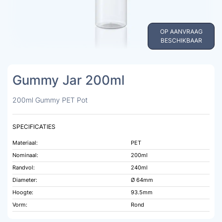
OP AANVRAAG
BESCHIKBAAR
Gummy Jar 200ml
200ml Gummy PET Pot
SPECIFICATIES
Materiaal:
PET
Nominaal:
200ml
Randvol:
240ml
Diameter:
Ø 64mm
Hoogte:
93.5mm
Vorm:
Rond