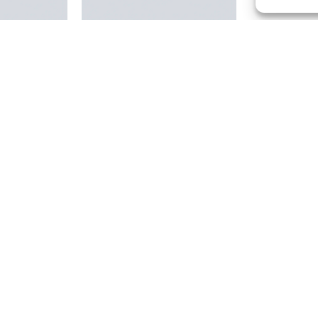
, ribbed
Cap 53SP400, smooth
, geribbeld
Deksel 53SP400, gloss
t