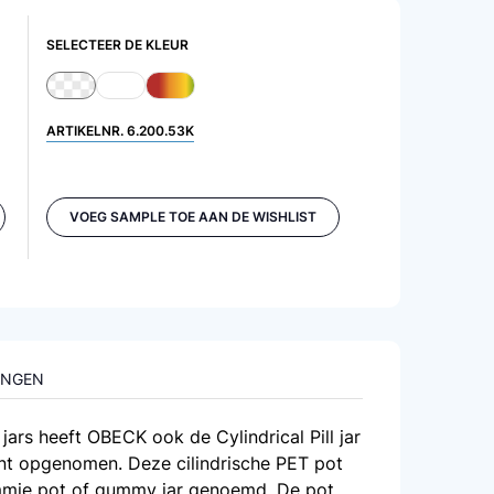
SELECTEER DE KLEUR
ARTIKELNR.
6.200.53K
VOEG SAMPLE TOE AAN DE WISHLIST
INGEN
 jars heeft OBECK ook de Cylindrical Pill jar
nt opgenomen. Deze cilindrische PET pot
mie
pot of gummy jar genoemd. De pot