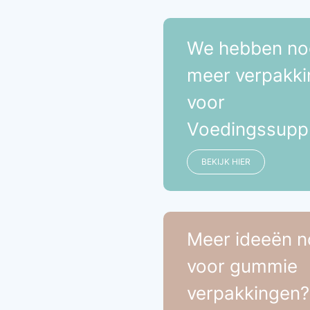
We hebben no
meer verpakk
voor
Voedingssupp
BEKIJK HIER
Meer ideeën n
voor gummie
verpakkingen?