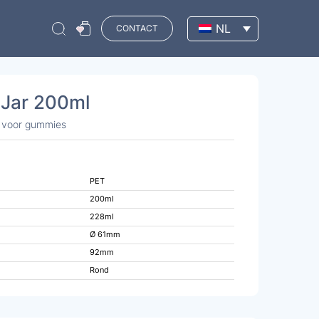
NL
CONTACT
l Jar 200ml
t voor gummies
PET
200ml
228ml
Ø 61mm
92mm
Rond