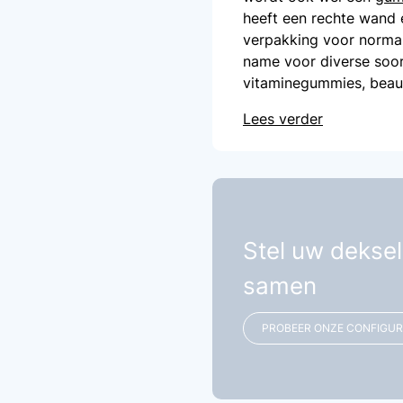
heeft een rechte wand e
verpakking voor norma
name voor diverse soo
vitaminegummies, bea
Lees verder
Stel uw deksel
samen
PROBEER ONZE CONFIGU