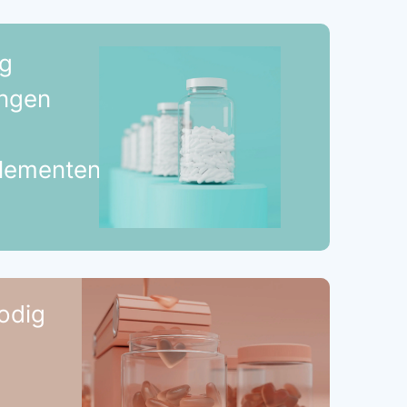
g
ingen
lementen
odig