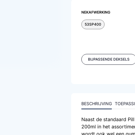
NEKAFWERKING
53SP400
BIJPASSENDE DEKSELS
BESCHRIJVING
TOEPASS
Naast de standaard Pill
200ml in het assortime
wordt ook wel een
gum